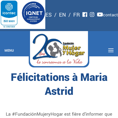
ES
/
EN
/
FR
contact
MENU
Félicitations à Maria
Astrid
La #FundaciónMujeryHogar est fière d’informer que