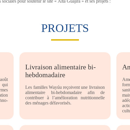
 sociales pour soutenir le site « Alta Guajira » et ses projets :
PROJETS
Livraison alimentaire bi-
Am
hebdomadaire
août
Amél
 qui
for
Les familles Wayúu reçoivent une livraison
ermes
sani
alimentaire bi-hebdomadaire afin de
tion
mai
contribuer à l’amélioration nutritionnelle
thno-
adéq
des ménages défavorisés.
acti
cult