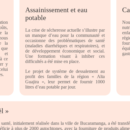
Assainissement et eau
Ca
potable
tion
Nous
ûts,
nutr
La crise de sécheresse actuelle s’illustre par
e la
enfa
un manque d’eau pour la communauté et
nous
rég
occasionne des problématiques de santé
e la
fou
(maladies diarrhéiques et respiratoires), et
 que
équi
de développement économique et social.
s et
gas
Une formation visant à inhiber ces
 à ce
difficultés a été mise en place.
er y
celui
Le projet de système de dessalement au
s.
profit des familles de la région « Alta
Guajira », leur permet de fournir 1000
litres d’eau potable par jour.
l »
e santé, initialement réalisée dans la ville de Bucaramanga, a été trans
éficie à plus de 2000 autochtones, avec la fourniture de produits alime