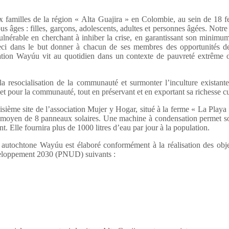
x familles de la région « Alta Guajira » en Colombie, au sein de 18 fe
 âges : filles, garçons, adolescents, adultes et personnes âgées. Notr
ulnérable en cherchant à inhiber la crise, en garantissant son minimum v
eci dans le but donner à chacun de ses membres des opportunités des
ion Wayúu vit au quotidien dans un contexte de pauvreté extrême où
 la resocialisation de la communauté et surmonter l’inculture existan
et pour la communauté, tout en préservant et en exportant sa richesse cu
ième site de l’association Mujer y Hogar, situé à la ferme « La Playa 
u moyen de 8 panneaux solaires. Une machine à condensation permet so
 Elle fournira plus de 1000 litres d’eau par jour à la population.
autochtone Wayúu est élaboré conformément à la réalisation des ob
eloppement 2030 (PNUD) suivants :