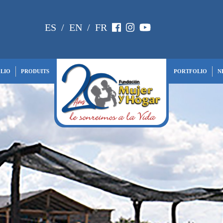
ES
/
EN
/
FR
LIO
PRODUITS
PORTFOLIO
N